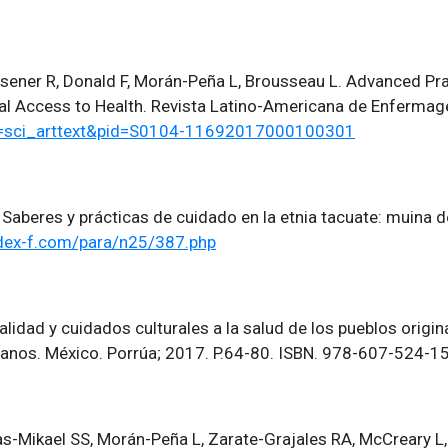
Misener R, Donald F, Morán-Peña L, Brousseau L. Advanced Pra
al Access to Health. Revista Latino-Americana de Enfermag
ipt=sci_arttext&pid=S0104-11692017000100301
aberes y prácticas de cuidado en la etnia tacuate: muina d
ndex-f.com/para/n25/387.php
alidad y cuidados culturales a la salud de los pueblos origina
anos. México. Porrúa; 2017. P.64-80. ISBN. 978-607-524-1
as-Mikael SS, Morán-Peña L, Zarate-Grajales RA, McCreary L, e