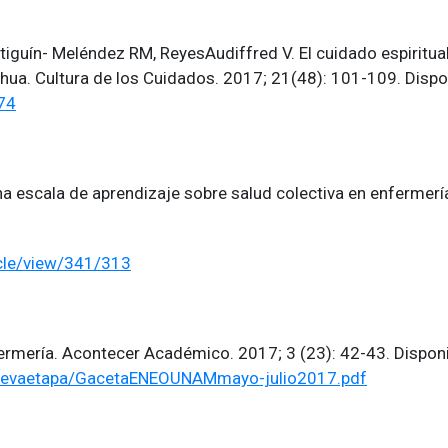
guín- Meléndez RM, ReyesAudiffred V. El cuidado espiritual
hua. Cultura de los Cuidados. 2017; 21(48): 101-109. Dispon
74
na escala de aprendizaje sobre salud colectiva en enfermería
icle/view/341/313
nfermería. Acontecer Académico. 2017; 3 (23): 42-43. Disponi
nuevaetapa/GacetaENEOUNAMmayo-julio2017.pdf