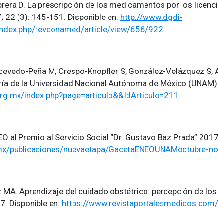
brera D. La prescripción de los medicamentos por los licenc
 22 (3): 145-151. Disponible en:
http://www.dgdi-
ndex.php/revconamed/article/view/656/922
cevedo-Peña M, Crespo-Knopfler S, González-Velázquez S, A
ía de la Universidad Nacional Autónoma de México (UNAM). E
org.mx/index.php?page=articulo&&IdArticulo=211
EO al Premio al Servicio Social “Dr. Gustavo Baz Prada” 201
mx/publicaciones/nuevaetapa/GacetaENEOUNAMoctubre-n
z MA. Aprendizaje del cuidado obstétrico: percepción de los
7. Disponible en:
https://www.revistaportalesmedicos.com/