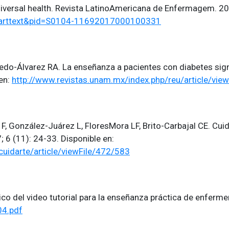
iversal health. Revista LatinoAmericana de Enfermagem. 20
sci_arttext&pid=S0104-11692017000100331
o-Álvarez RA. La enseñanza a pacientes con diabetes sign
en:
http://www.revistas.unam.mx/index.php/reu/article/vi
 F, González-Juárez L, FloresMora LF, Brito-Carbajal CE. Cu
 6 (11): 24-33. Disponible en:
cuidarte/article/viewFile/472/583
ico del video tutorial para la enseñanza práctica de enferm
04.pdf