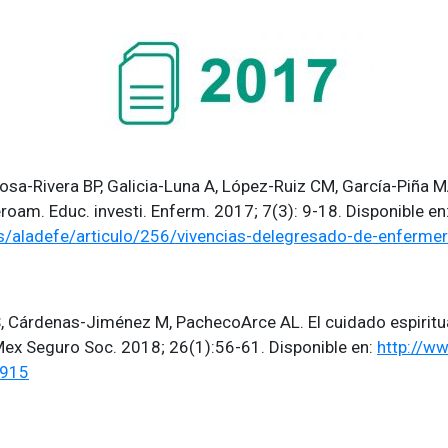
osa-Rivera BP, Galicia-Luna A, López-Ruiz CM, García-Piña 
eroam. Educ. investi. Enferm. 2017; 7(3): 9-18. Disponible en
/aladefe/articulo/256/vivencias-delegresado-de-enfermeri
, Cárdenas-Jiménez M, PachecoArce AL. El cuidado espiritua
 Mex Seguro Soc. 2018; 26(1):56-61. Disponible en:
http://w
8915