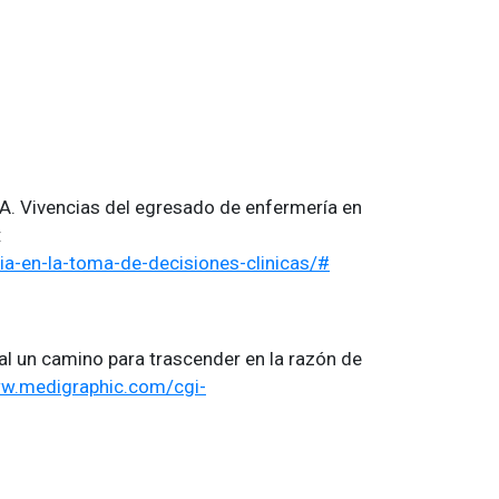
MA. Vivencias del egresado de enfermería en
:
a-en-la-toma-de-decisiones-clinicas/#
l un camino para trascender en la razón de
ww.medigraphic.com/cgi-