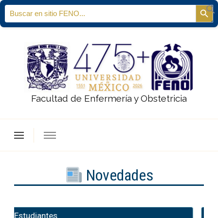
Search
Sear
for:
Facultad de Enfermería y Obstetricia
Novedades
Información
I