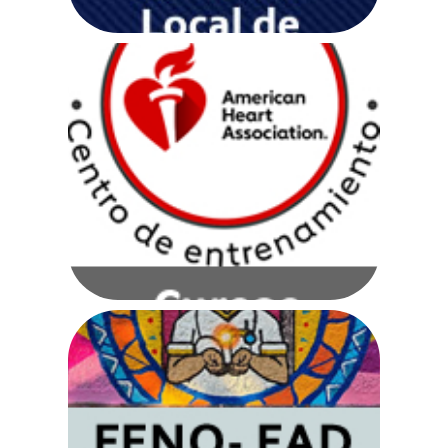
American Heart
Association
Ir a web
Murales en la FENO
Colaboración FAD