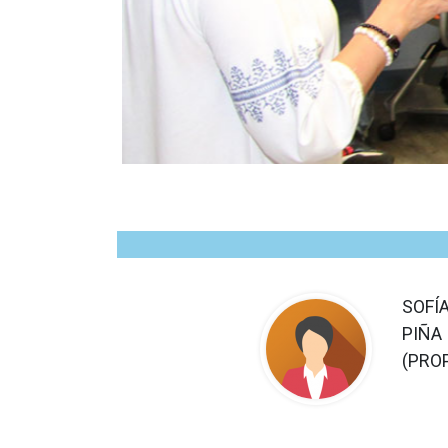
SOFÍ
PIÑA
(PRO