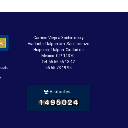
Camino Viejo a Xochimilco y
Search Button
Viaducto Tlalpan s/n. San Lorenzo
Huipulco, Tlalpan. Ciudad de
México. C.P. 14370.
Tel.
55 56 55 13 42
55 55 73 19 95
rcuito
V
Visitantes: