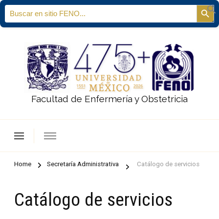
Search
Sear
for:
Facultad de Enfermería y Obstetricia
Home
Secretaría Administrativa
Catálogo de servicios
Catálogo de servicios