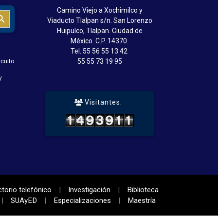
Camino Viejo a Xochimilco y
Search Button
Viaducto Tlalpan s/n. San Lorenzo
Huipulco, Tlalpan. Ciudad de
México. C.P. 14370.
Tel.
55 56 55 13 42
55 55 73 19 95
rcuito
V
Visitantes:
ctorio telefónico
Investigación
Biblioteca
SUAyED
Especializaciones
Maestría